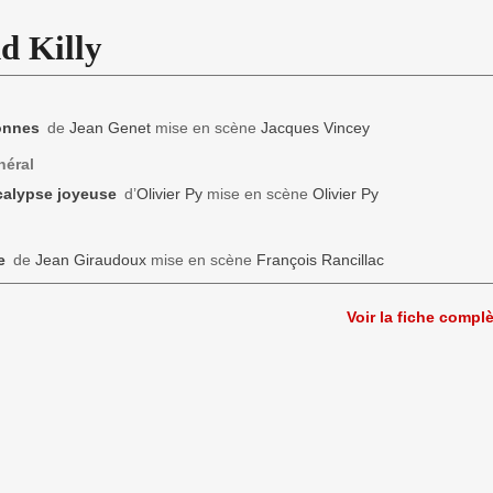
d Killy
onnes
de
Jean Genet
mise en scène
Jacques Vincey
néral
calypse joyeuse
d’
Olivier Py
mise en scène
Olivier Py
e
de
Jean Giraudoux
mise en scène
François Rancillac
Voir la fiche compl