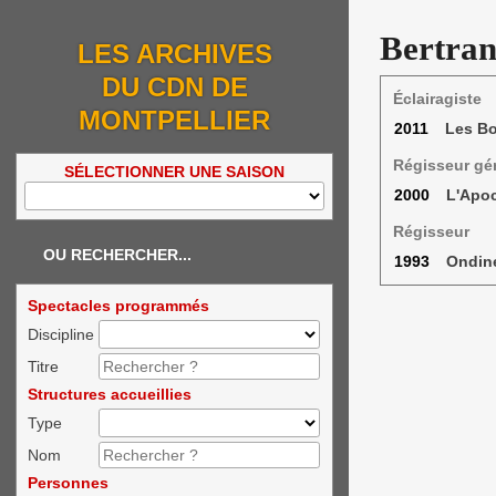
Bertran
LES ARCHIVES
DU CDN DE
Éclairagiste
MONTPELLIER
2011
Les B
Régisseur gé
SÉLECTIONNER UNE SAISON
2000
L'Apo
Régisseur
OU RECHERCHER...
1993
Ondin
Spectacles programmés
Discipline
Titre
Structures accueillies
Type
Nom
Personnes