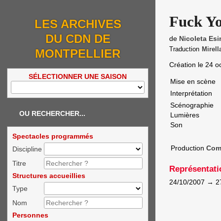
Fuck Yo
LES ARCHIVES
DU CDN DE
de
Nicoleta Es
Traduction
Mirell
MONTPELLIER
Création le
24 o
SÉLECTIONNER UNE SAISON
Mise en scène
Interprétation
Scénographie
OU RECHERCHER...
Lumières
Son
Spectacles programmés
Production
Comp
Discipline
Titre
Représentati
Structures accueillies
24/10/2007
→
2
Type
Nom
Personnes