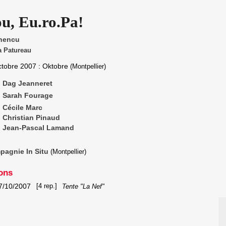
u, Eu.ro.Pa!
inencu
a Patureau
ctobre 2007
: Oktobre
(Montpellier)
Dag Jeanneret
Sarah Fourage
Cécile Marc
Christian Pinaud
Jean-Pascal Lamand
agnie In Situ
(Montpellier)
ons
7/10/2007
[4 rep.]
Tente "La Nef"