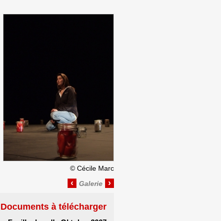
©
Cécile Marc
‹
›
Documents à télécharger