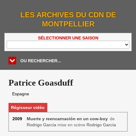
LES ARCHIVES DU CDN DE
MONTPELLIER
SÉLECTIONNER UNE SAISON
OU RECHERCHER...
Patrice Goasduff
Espagne
Régisseur vidéo
2009
Muerte y reencarnación en un cow-boy
de
Rodrigo García
mise en scène
Rodrigo García