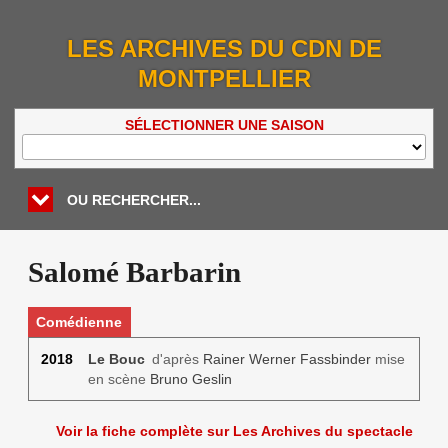
LES ARCHIVES DU CDN DE
MONTPELLIER
SÉLECTIONNER UNE SAISON
OU RECHERCHER...
Salomé Barbarin
Comédienne
2018
Le Bouc
d'après
Rainer Werner Fassbinder
mise
en scène
Bruno Geslin
Voir la fiche complète sur Les Archives du spectacle