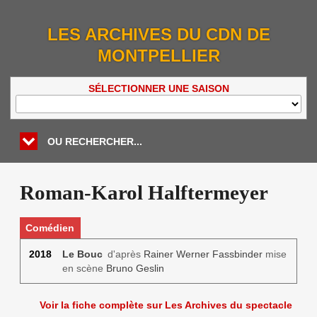
LES ARCHIVES DU CDN DE
MONTPELLIER
SÉLECTIONNER UNE SAISON
OU RECHERCHER...
Roman-Karol Halftermeyer
Comédien
2018
Le Bouc
d'après
Rainer Werner Fassbinder
mise
en scène
Bruno Geslin
Voir la fiche complète sur Les Archives du spectacle