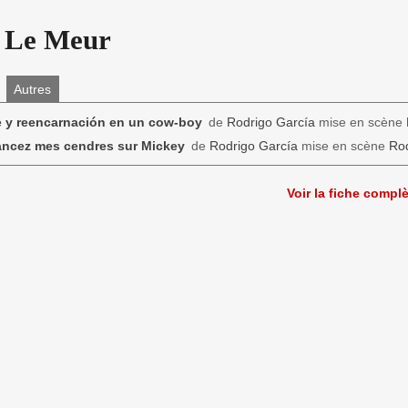
t Le Meur
Autres
 y reencarnación en un cow-boy
de
Rodrigo García
mise en scène
ancez mes cendres sur Mickey
de
Rodrigo García
mise en scène
Rod
Voir la fiche compl