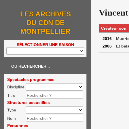
Vincen
LES ARCHIVES
DU CDN DE
Créateur son
MONTPELLIER
2016
Muerte
SÉLECTIONNER UNE SAISON
2006
Et bal
OU RECHERCHER...
Spectacles programmés
Discipline
Titre
Structures accueillies
Type
Nom
Personnes