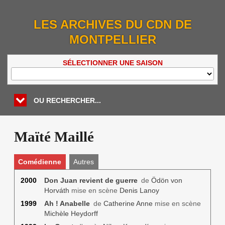
LES ARCHIVES DU CDN DE
MONTPELLIER
SÉLECTIONNER UNE SAISON
OU RECHERCHER...
Maïté Maillé
Comédienne
Autres
2000
Don Juan revient de guerre
de
Ödön von
Horváth
mise en scène
Denis Lanoy
1999
Ah ! Anabelle
de
Catherine Anne
mise en scène
Michèle Heydorff