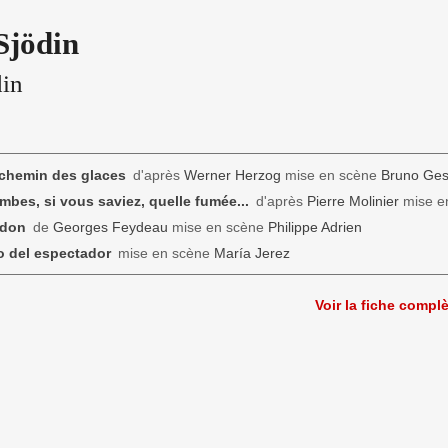
Sjödin
in
 chemin des glaces
d'après
Werner Herzog
mise en scène
Bruno Ges
mbes, si vous saviez, quelle fumée...
d'après
Pierre Molinier
mise e
ndon
de
Georges Feydeau
mise en scène
Philippe Adrien
o del espectador
mise en scène
María Jerez
Voir la fiche compl