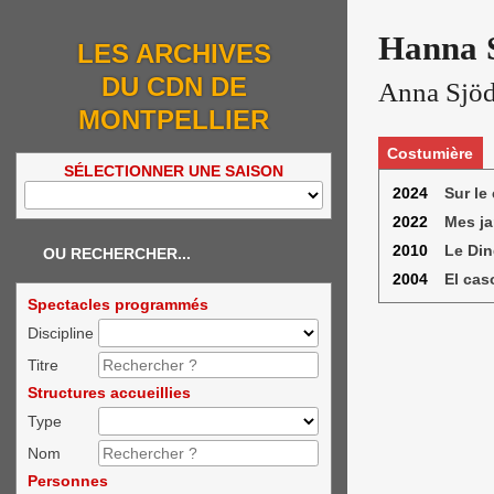
Hanna 
LES ARCHIVES
DU CDN DE
Anna Sjöd
MONTPELLIER
Costumière
SÉLECTIONNER UNE SAISON
2024
Sur le
2022
Mes ja
2010
Le Di
OU RECHERCHER...
2004
El cas
Spectacles programmés
Discipline
Titre
Structures accueillies
Type
Nom
Personnes