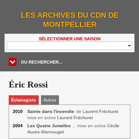
LES ARCHIVES DU CDN DE
MONTPELLIER
SÉLECTIONNER UNE SAISON
OU RECHERCHER...
Éric Rossi
Éclairagiste
Autres
2010
Sainte dans l'incendie
de
Laurent Fréchuret
mise en scène
Laurent Fréchuret
2004
Les Quatre Jumelles
… mise en scène
Cécile
Auxire-Marmouget