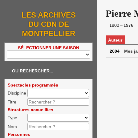
Pierre 
LES ARCHIVES
DU CDN DE
1900
–
1976
MONTPELLIER
Auteur
SÉLECTIONNER UNE SAISON
2004
Mes ja
OU RECHERCHER...
Spectacles programmés
Discipline
Titre
Structures accueillies
Type
Nom
Personnes