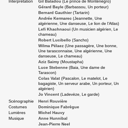
Interprétation
Gil Baladou
(Le prince de Monténégro)
Gérard Bayle
(Barbassou, Un porteur)
Bernard Gauthier
(Tartarin)
Andrée Kermarec
(Jeannette, Une
algérienne, Une danseuse, Le lion de l'Atlas)
Lefi Khachnaoui
(Un musicien algérien, Le
chameau)
Robert Lucibello
(Sancho)
Wilma Pélaez
(Une passagère, Une bonne,
Une tarasconnaise, Une algérienne, Une
danseuse, Le chameau)
Aziz Saimy
(Moustapha)
Luce Stebenne
(Baia, Une dame de
Tarascon)
Colas Valat
(Pascalon, Le matelot, Le
bagagiste, Un serveur arabe, Un porteur, Un
algérien)
Jo Vincent
(Ladevèze, Le garde)
Scénographie
Henri Rouvière
Costumes
Dominique Fabrègue
Lumières
Michel Hauvy
Musique
Anne Hunnibal
Jean-Pierre Neel