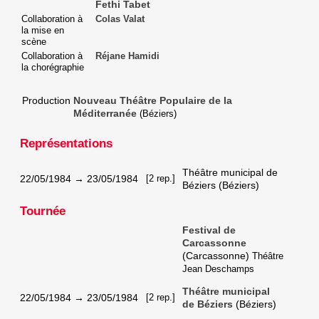
Fethi Tabet
Collaboration à
Colas Valat
la mise en
scène
Collaboration à
Réjane Hamidi
la chorégraphie
Production
Nouveau Théâtre Populaire de la
Méditerranée
(Béziers)
Représentations
Théâtre municipal de
22/05/1984
→
23/05/1984
[2 rep.]
Béziers (Béziers)
Tournée
Festival de
Carcassonne
(Carcassonne)
Théâtre
Jean Deschamps
Théâtre municipal
22/05/1984
→
23/05/1984
[2 rep.]
de Béziers
(Béziers)