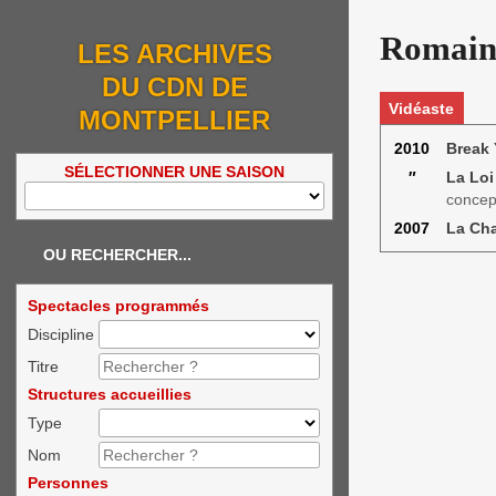
Romain
LES ARCHIVES
DU CDN DE
Vidéaste
MONTPELLIER
2010
Break 
SÉLECTIONNER UNE SAISON
″
La Loi
concep
2007
La Ch
OU RECHERCHER...
Spectacles programmés
Discipline
Titre
Structures accueillies
Type
Nom
Personnes