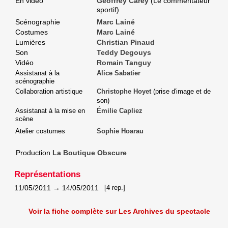
En vidéo
Geoffrey Carey
(Le commentateur
sportif)
Scénographie
Marc Lainé
Costumes
Marc Lainé
Lumières
Christian Pinaud
Son
Teddy Degouys
Vidéo
Romain Tanguy
Assistanat à la
Alice Sabatier
scénographie
Collaboration artistique
Christophe Hoyet
(prise d'image et de
son)
Assistanat à la mise en
Émilie Capliez
scène
Atelier costumes
Sophie Hoarau
Production
La Boutique Obscure
Représentations
11/05/2011
→
14/05/2011
[4 rep.]
Voir la fiche complète sur Les Archives du spectacle