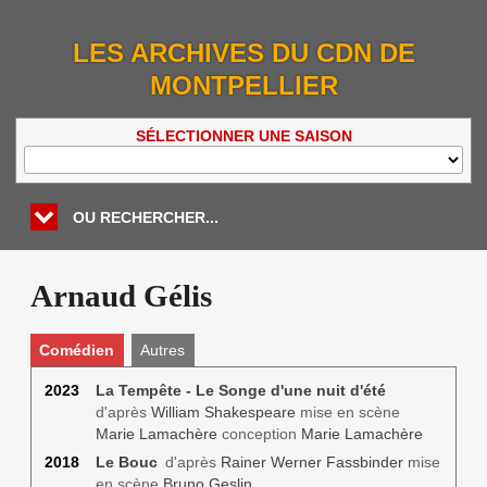
LES ARCHIVES DU CDN DE
MONTPELLIER
SÉLECTIONNER UNE SAISON
OU RECHERCHER...
Arnaud Gélis
Comédien
Autres
2023
La Tempête - Le Songe d'une nuit d'été
d'après
William Shakespeare
mise en scène
Marie Lamachère
conception
Marie Lamachère
2018
Le Bouc
d'après
Rainer Werner Fassbinder
mise
en scène
Bruno Geslin