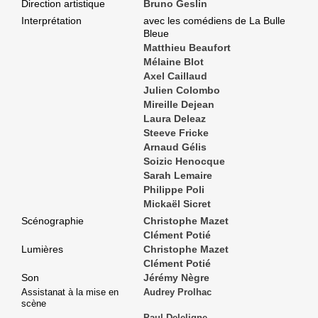
Direction artistique
Bruno Geslin
Interprétation
avec les comédiens de La Bulle
Bleue
Matthieu Beaufort
Mélaine Blot
Axel Caillaud
Julien Colombo
Mireille Dejean
Laura Deleaz
Steeve Fricke
Arnaud Gélis
Soizic Henocque
Sarah Lemaire
Philippe Poli
Mickaël Sicret
Scénographie
Christophe Mazet
Clément Potié
Lumières
Christophe Mazet
Clément Potié
Son
Jérémy Nègre
Assistanat à la mise en
Audrey Prolhac
scène
Paul Deleligne