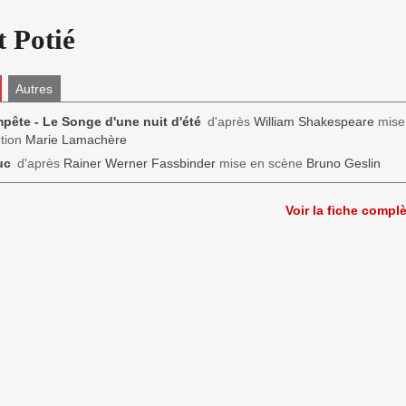
 Potié
Autres
pête - Le Songe d'une nuit d'été
d'après
William Shakespeare
mise
tion
Marie Lamachère
uc
d'après
Rainer Werner Fassbinder
mise en scène
Bruno Geslin
Voir la fiche compl