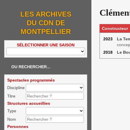
Clément
LES ARCHIVES
DU CDN DE
Constructeur
MONTPELLIER
2023
La Tem
concep
SÉLECTIONNER UNE SAISON
2018
Le Bo
OU RECHERCHER...
Spectacles programmés
Discipline
Titre
Structures accueillies
Type
Nom
Personnes