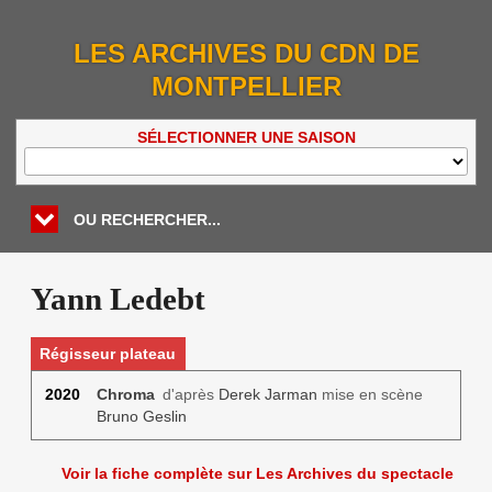
LES ARCHIVES DU CDN DE
MONTPELLIER
SÉLECTIONNER UNE SAISON
OU RECHERCHER...
Yann Ledebt
Régisseur plateau
2020
Chroma
d'après
Derek Jarman
mise en scène
Bruno Geslin
Voir la fiche complète sur Les Archives du spectacle