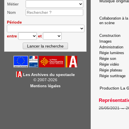
Musique origina
Métier
Nom
Collaboration à l
Période
en scène
entre
et
Construction
Images
Administration
Régie lumières
Régie son
Régie vidéo
Régie plateau
Les Archives du spectacle
Régie surtitrage
© 2007-2026
Mentions légales
Production
La G
Représentati
25/05/2021
→
2