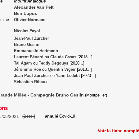
le
Mount Analogue
Alexander Van Pelt
Ben Lupus
a mise
Olivier Normand
Nicolas Fayol
Jean-Paul Zurcher
Bruno Geslin
Emmanuelle Hertmann
Laurent Bénard
ou
Claude Casas
[
2018
...]
Tal Agam
ou
Teddy Degouys
[
2020
...]
Jéronimo Roe
ou
Quentin Vigier
[
2018
...]
Jean-Paul Zurcher
ou
Yann Ledebt
[
2020
...]
Sébastien Ribaux
rande Mêlée - Compagnie Bruno Geslin
(Montpellier)
ons
6/05/2021
[2 rep.]
annulé
Covid-19
Voir la fiche compl