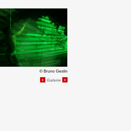
©
Bruno Geslin
‹
›