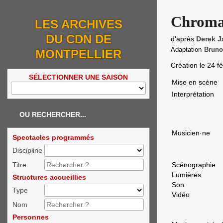
Chrom
LES ARCHIVES
DU CDN DE
d'après
Derek 
Adaptation
Bruno
MONTPELLIER
Création le
24 fé
SÉLECTIONNER UNE SAISON
Mise en scène
Interprétation
OU RECHERCHER...
Musicien·ne
Spectacles programmés
Discipline
Titre
Scénographie
Lumières
Structures accueillies
Son
Type
Vidéo
Nom
Personnes