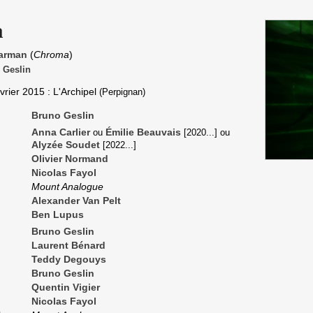
a
Jarman
(
Chroma
)
 Geslin
vrier 2015
: L'Archipel
(Perpignan)
Bruno Geslin
Anna Carlier
Émilie Beauvais
ou
[
2020
...]
ou
Alyzée Soudet
[
2022
...]
Olivier Normand
Nicolas Fayol
Mount Analogue
Alexander Van Pelt
Ben Lupus
Bruno Geslin
Laurent Bénard
Teddy Degouys
Bruno Geslin
Quentin Vigier
Nicolas Fayol