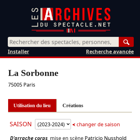
Rech
Installer
Recherche avancée
La Sorbonne
75005
Paris
Utilisation du lieu
Créations
SAISON
changer de saison
D'arrache corps
mise en scène
Patricio Nusshold