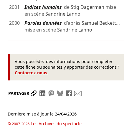
2001
Indices humains
de
Stig Dagerman
mise
en scène
Sandrine Lanno
2000
Paroles données
d'après
Samuel Beckett
…
mise en scène
Sandrine Lanno
Vous possédez des informations pour compléter
cette fiche ou souhaitez y apporter des corrections ?
Contactez-nous
.
Partager le lien
Partager sur LinkedIn
Partager sur Mastodon
Partager sur Bluesky
Partager sur Facebook
Envoyer par mail
PARTAGER
Dernière mise à jour le
24/04/2026
Les Archives du spectacle
© 2007-2026