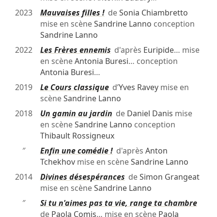
2023
Mauvaises filles !
de
Sonia Chiambretto
mise en scène
Sandrine Lanno
conception
Sandrine Lanno
2022
Les Frères ennemis
d'après
Euripide
… mise
en scène
Antonia Buresi
… conception
Antonia Buresi
…
2019
Le Cours classique
d’
Yves Ravey
mise en
scène
Sandrine Lanno
2018
Un gamin au jardin
de
Daniel Danis
mise
en scène
Sandrine Lanno
conception
Thibault Rossigneux
″
Enfin une comédie !
d'après
Anton
Tchekhov
mise en scène
Sandrine Lanno
2014
Divines désespérances
de
Simon Grangeat
mise en scène
Sandrine Lanno
″
Si tu n'aimes pas ta vie, range ta chambre
de
Paola Comis
… mise en scène
Paola