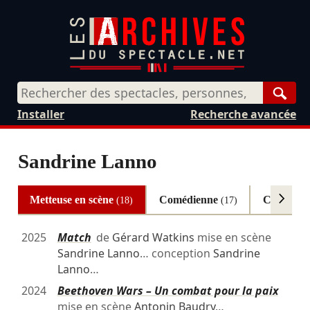
Rech
Installer
Recherche avancée
Sandrine Lanno
Metteuse en scène
Comédienne
Collabora
(18)
(17)
2025
Match
de
Gérard Watkins
mise en scène
Sandrine Lanno
… conception
Sandrine
Lanno
…
2024
Beethoven Wars – Un combat pour la paix
mise en scène
Antonin Baudry
…