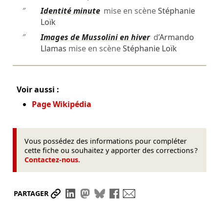
″
Identité minute
mise en scène
Stéphanie
Loïk
″
Images de Mussolini en hiver
d’
Armando
Llamas
mise en scène
Stéphanie Loïk
Voir aussi :
Page Wikipédia
Vous possédez des informations pour compléter
cette fiche ou souhaitez y apporter des corrections ?
Contactez-nous
.
Partager le lien
Partager sur LinkedIn
Partager sur Mastodon
Partager sur Bluesky
Partager sur Facebook
Envoyer par mail
PARTAGER