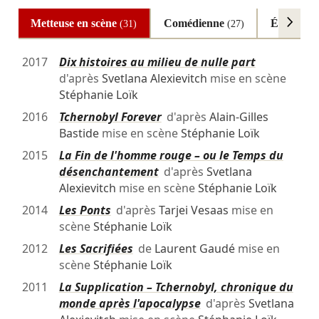
Metteuse en scène
Comédienne
Éclairagi
(31)
(27)
2017
Dix histoires au milieu de nulle part
d'après
Svetlana Alexievitch
mise en scène
Stéphanie Loïk
2016
Tchernobyl Forever
d'après
Alain-Gilles
Bastide
mise en scène
Stéphanie Loïk
2015
La Fin de l'homme rouge – ou le Temps du
désenchantement
d'après
Svetlana
Alexievitch
mise en scène
Stéphanie Loïk
2014
Les Ponts
d'après
Tarjei Vesaas
mise en
scène
Stéphanie Loïk
2012
Les Sacrifiées
de
Laurent Gaudé
mise en
scène
Stéphanie Loïk
2011
La Supplication – Tchernobyl, chronique du
monde après l'apocalypse
d'après
Svetlana