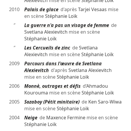
Alexievitch
mise en scène
Stéphanie Loïk
2010
Palais de glace
d'après
Tarjei Vesaas
mise
en scène
Stéphanie Loïk
″
La guerre n'a pas un visage de femme
de
Svetlana Alexievitch
mise en scène
Stéphanie Loïk
″
Les Cercueils de zinc
de
Svetlana
Alexievitch
mise en scène
Stéphanie Loïk
2009
Parcours dans l'œuvre de Svetlana
Alexievitch
d'après
Svetlana Alexievitch
mise en scène
Stéphanie Loïk
2006
Monnè, outrages et défis
d’
Ahmadou
Kourouma
mise en scène
Stéphanie Loïk
2005
Sozaboy (Pétit minitaire)
de
Ken Saro-Wiwa
mise en scène
Stéphanie Loïk
2004
Neige
de
Maxence Fermine
mise en scène
Stéphanie Loïk