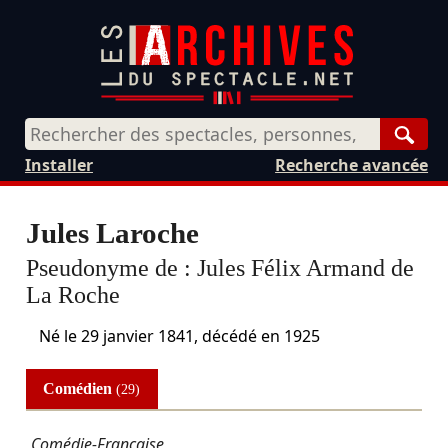
Rech
Installer
Recherche avancée
Jules Laroche
Pseudonyme de :
Jules Félix Armand de
La Roche
Né le
29 janvier 1841
, décédé en 1925
Comédien
(29)
Comédie-Française