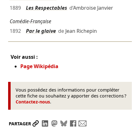
1889
Les Respectables
d’
Ambroise Janvier
Comédie-Française
1892
Par le glaive
de
Jean Richepin
Voir aussi :
Page Wikipédia
Vous possédez des informations pour compléter
cette fiche ou souhaitez y apporter des corrections ?
Contactez-nous
.
Partager le lien
Partager sur LinkedIn
Partager sur Mastodon
Partager sur Bluesky
Partager sur Facebook
Envoyer par mail
PARTAGER