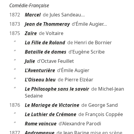
Comédie-Française
1872
Marcel
de
Jules Sandeau
…
1873
Jean de Thommeray
d’
Émile Augier
…
1875
Zaïre
de
Voltaire
″
La Fille de Roland
de
Henri de Bornier
″
Bataille de dames
d’
Eugène Scribe
″
Julie
d’
Octave Feuillet
″
L'Aventurière
d’
Émile Augier
″
L'Oiseau bleu
de
Pierre Elzéar
″
Le Philosophe sans le savoir
de
Michel-Jean
Sedaine
1876
Le Mariage de Victorine
de
George Sand
″
Le Luthier de Crémone
de
François Coppée
″
Rome vaincue
d’
Alexandre Parodi
1877
Andromaque
de
Jean Racine
mise en scène