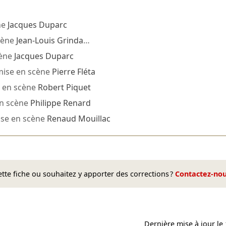
ne
Jacques Duparc
cène
Jean-Louis Grinda
…
cène
Jacques Duparc
ise en scène
Pierre Fléta
 en scène
Robert Piquet
n scène
Philippe Renard
se en scène
Renaud Mouillac
te fiche ou souhaitez y apporter des corrections ?
Contactez-no
Dernière mise à jour le