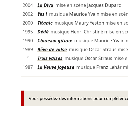
2004
La Diva
mise en scène
Jacques Duparc
2002
Yes !
musique
Maurice Yvain
mise en scè
2000
Titanic
musique
Maury Yeston
mise en s
1995
Dédé
musique
Henri Christiné
mise en s
1990
Chanson gitane
musique
Maurice Yvain
m
1989
Rêve de valse
musique
Oscar Straus
mise
″
Trois valses
musique
Oscar Straus
mise e
1987
La Veuve joyeuse
musique
Franz Lehár
mi
Vous possédez des informations pour compléter cet