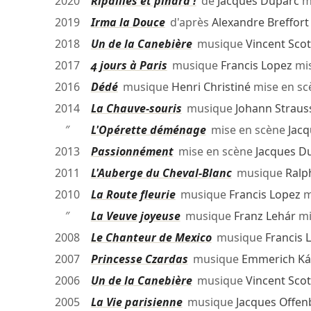
2020
Ripailles et pinard !
de
Jacques Duparc
m
2019
Irma la Douce
d'après
Alexandre Breffort
2018
Un de la Canebière
musique
Vincent Scot
2017
4 jours à Paris
musique
Francis Lopez
mis
2016
Dédé
musique
Henri Christiné
mise en s
2014
La Chauve-souris
musique
Johann Strauss
″
L'Opérette déménage
mise en scène
Jac
2013
Passionnément
mise en scène
Jacques D
2011
L'Auberge du Cheval-Blanc
musique
Ralp
2010
La Route fleurie
musique
Francis Lopez
m
″
La Veuve joyeuse
musique
Franz Lehár
mi
2008
Le Chanteur de Mexico
musique
Francis 
2007
Princesse Czardas
musique
Emmerich K
2006
Un de la Canebière
musique
Vincent Scot
2005
La Vie parisienne
musique
Jacques Offen