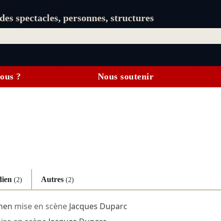
es spectacles, personnes, structures
ous ?
Nous soutenir
dien
Autres
(2)
(2)
hen
mise en scène
Jacques Duparc