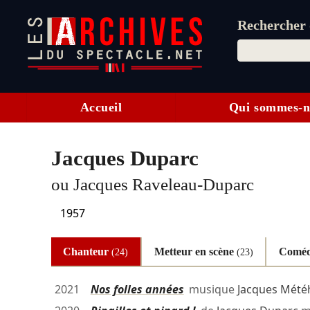
Rechercher d
Accueil
Qui sommes-n
Jacques Duparc
ou Jacques Raveleau-Duparc
1957
Chanteur
Metteur en scène
Comé
(24)
(23)
2021
Nos folles années
musique
Jacques Mété