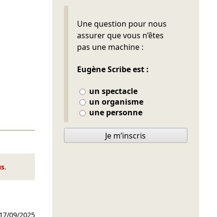
Ne pas remplir
Une question pour nous
assurer que vous n’êtes
pas une machine :
Eugène Scribe est :
un spectacle
un organisme
une personne
Je m’inscris
us
.
17/09/2025