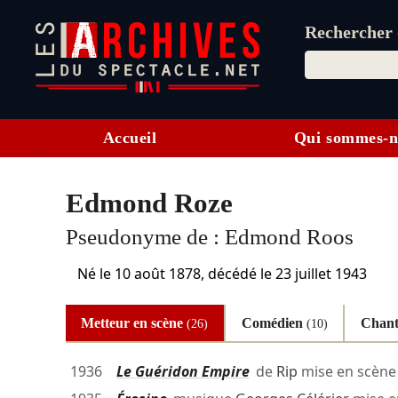
Rechercher d
Accueil
Qui sommes-n
Edmond Roze
Pseudonyme de :
Edmond Roos
Né le
10 août 1878
, décédé le
23 juillet 1943
Metteur en scène
Comédien
Chan
(26)
(10)
1936
Le Guéridon Empire
de
Rip
mise en scèn