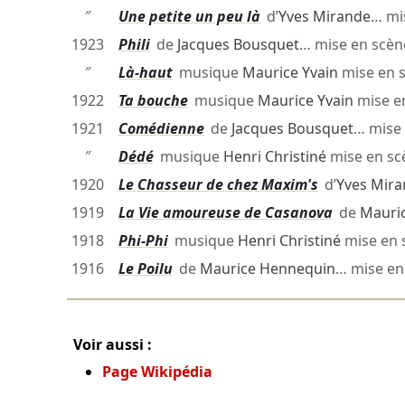
″
Une petite un peu là
d’
Yves Mirande
… mi
1923
Phili
de
Jacques Bousquet
… mise en scè
″
Là-haut
musique
Maurice Yvain
mise en 
1922
Ta bouche
musique
Maurice Yvain
mise e
1921
Comédienne
de
Jacques Bousquet
… mise
″
Dédé
musique
Henri Christiné
mise en s
1920
Le Chasseur de chez Maxim's
d’
Yves Mir
1919
La Vie amoureuse de Casanova
de
Mauri
1918
Phi-Phi
musique
Henri Christiné
mise en 
1916
Le Poilu
de
Maurice Hennequin
… mise en
Voir aussi :
Page Wikipédia