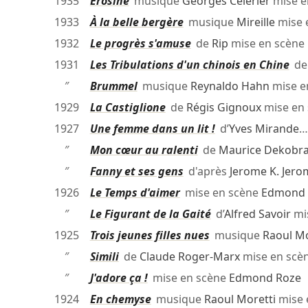
1935
Érosine
musique
Georges Célérier
mise e
1933
À la belle bergère
musique
Mireille
mise 
1932
Le progrès s'amuse
de
Rip
mise en scène
1931
Les Tribulations d'un chinois en Chine
d
″
Brummel
musique
Reynaldo Hahn
mise e
1929
La Castiglione
de
Régis Gignoux
mise en
1927
Une femme dans un lit !
d’
Yves Mirande
…
″
Mon cœur au ralenti
de
Maurice Dekobr
″
Fanny et ses gens
d'après
Jerome K. Jero
1926
Le Temps d'aimer
mise en scène
Edmond 
″
Le Figurant de la Gaité
d’
Alfred Savoir
mi
1925
Trois jeunes filles nues
musique
Raoul Mo
″
Simili
de
Claude Roger-Marx
mise en scè
″
J'adore ça !
mise en scène
Edmond Roze
1924
En chemyse
musique
Raoul Moretti
mise 