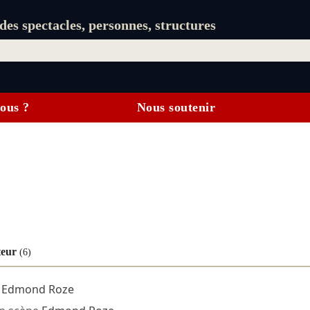
es spectacles, personnes, structures
ous ?
Nous soutenir
teur
(6)
e
Edmond Roze