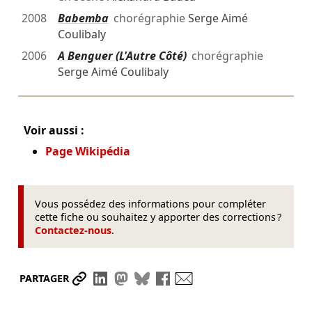
2008
Babemba
chorégraphie
Serge Aimé
Coulibaly
2006
A Benguer (L'Autre Côté)
chorégraphie
Serge Aimé Coulibaly
Voir aussi :
Page Wikipédia
Vous possédez des informations pour compléter
cette fiche ou souhaitez y apporter des corrections ?
Contactez-nous
.
Partager le lien
Partager sur LinkedIn
Partager sur Mastodon
Partager sur Bluesky
Partager sur Facebook
Envoyer par mail
PARTAGER