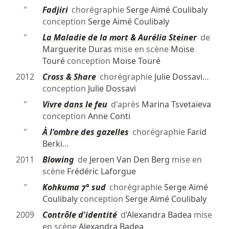
″
Fadjiri
chorégraphie
Serge Aimé Coulibaly
conception
Serge Aimé Coulibaly
″
La Maladie de la mort & Aurélia Steiner
de
Marguerite Duras
mise en scène
Moïse
Touré
conception
Moïse Touré
2012
Cross & Share
chorégraphie
Julie Dossavi
…
conception
Julie Dossavi
″
Vivre dans le feu
d'après
Marina Tsvetaïeva
conception
Anne Conti
″
À l'ombre des gazelles
chorégraphie
Farid
Berki
…
2011
Blowing
de
Jeroen Van Den Berg
mise en
scène
Frédéric Laforgue
″
Kohkuma 7° sud
chorégraphie
Serge Aimé
Coulibaly
conception
Serge Aimé Coulibaly
2009
Contrôle d'identité
d’
Alexandra Badea
mise
en scène
Alexandra Badea