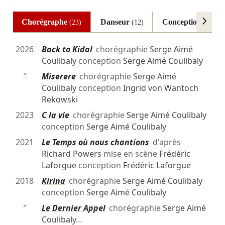
Chorégraphe
Danseur
Conception
(23)
(12)
(8)
2026
Back to Kidal
chorégraphie
Serge Aimé
Coulibaly
conception
Serge Aimé Coulibaly
″
Miserere
chorégraphie
Serge Aimé
Coulibaly
conception
Ingrid von Wantoch
Rekowski
2023
C la vie
chorégraphie
Serge Aimé Coulibaly
conception
Serge Aimé Coulibaly
2021
Le Temps où nous chantions
d'après
Richard Powers
mise en scène
Frédéric
Laforgue
conception
Frédéric Laforgue
2018
Kirina
chorégraphie
Serge Aimé Coulibaly
conception
Serge Aimé Coulibaly
″
Le Dernier Appel
chorégraphie
Serge Aimé
Coulibaly
…