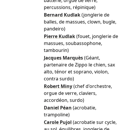
batterie, orgue de verre,
percussions, répinique)
Bernard Kudlak
(jonglerie de
balles, de massues, clown, bugle,
pandeiro)
Pierre Kudlak
(fouet, jonglerie de
massues, soubassophone,
tambourin)
Jacques Marquès
(Géant,
partenaire de Zippo le chien, sax
alto, ténor et soprano, violon,
contra surdo)
Robert Miny
(chef d'orchestre,
orgue de verre, claviers,
accordéon, surdo)
Daniel Péan
(acrobatie,
trampoline)
Carole Pujol
(acrobatie sur cycle,
au sol, équilibres, jonglerie de