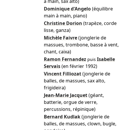
à main, sax alto)
Dominique d'Angelo
(équilibre
main à main, piano)
Christine Dorion
(trapèze, corde
lisse, ganza)
Michèle Faivre
(jonglerie de
massues, trombone, basse à vent,
chant, caïxa)
Ramon Fernandez
Isabelle
puis
Servais
(en février 1992)
Vincent Filliozat
(jonglerie de
balles, de massues, sax alto,
frigideira)
Jean-Marie Jacquet
(géant,
batterie, orgue de verre,
percussions, répinique)
Bernard Kudlak
(jonglerie de
balles, de massues, clown, bugle,