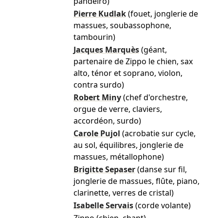
pandeiro)
Pierre Kudlak
(fouet, jonglerie de
massues, soubassophone,
tambourin)
Jacques Marquès
(géant,
partenaire de Zippo le chien, sax
alto, ténor et soprano, violon,
contra surdo)
Robert Miny
(chef d'orchestre,
orgue de verre, claviers,
accordéon, surdo)
Carole Pujol
(acrobatie sur cycle,
au sol, équilibres, jonglerie de
massues, métallophone)
Brigitte Sepaser
(danse sur fil,
jonglerie de massues, flûte, piano,
clarinette, verres de cristal)
Isabelle Servais
(corde volante)
Zippo (chien, chant)