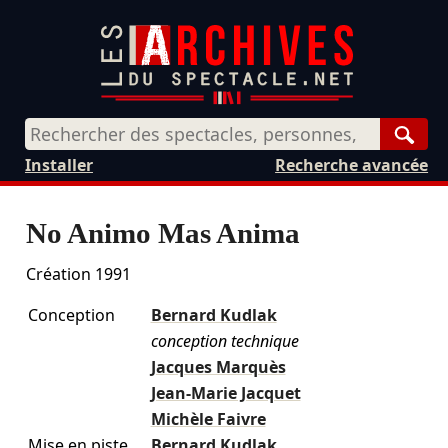
Rech
Installer
Recherche avancée
No Animo Mas Anima
Création 1991
Conception
Bernard Kudlak
conception technique
Jacques Marquès
Jean-Marie Jacquet
Michèle Faivre
Mise en piste
Bernard Kudlak