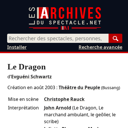
Rech
Installer
Recherche avancée
Le Dragon
d’
Evguéni Schwartz
Création en
août 2003
:
Théâtre du Peuple
(Bussang)
Mise en scène
Christophe Rauck
Interprétation
John Arnold
(Le Dragon, Le
marchand ambulant, le geôlier, le
scribe)