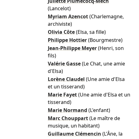
Juliette Plumecocq-Mech
(Lancelot)
Myriam Azencot
(Charlemagne,
archiviste)
Olivia Côte
(Elsa, sa fille)
Philippe Hottier
(Bourgmestre)
Jean-Philippe Meyer
(Henri, son
fils)
Valérie Gasse
(Le Chat, une amie
d'Elsa)
Lorène Claudel
(Une amie d'Elsa
et un tisserand)
Marie Fayet
(Une amie d'Elsa et un
tisserand)
Marie Normand
(L'enfant)
Marc Chouppart
(Le maître de
musique, un habitant)
Guillaume Clémencin
(L'Âne, la