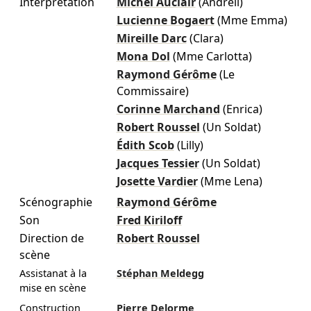
Interprétation
Michel Auclair
(Andreii)
Lucienne Bogaert
(Mme Emma)
Mireille Darc
(Clara)
Mona Dol
(Mme Carlotta)
Raymond Gérôme
(Le
Commissaire)
Corinne Marchand
(Enrica)
Robert Roussel
(Un Soldat)
Édith Scob
(Lilly)
Jacques Tessier
(Un Soldat)
Josette Vardier
(Mme Lena)
Scénographie
Raymond Gérôme
Son
Fred Kiriloff
Direction de
Robert Roussel
scène
Assistanat à la
Stéphan Meldegg
mise en scène
Construction
Pierre Delorme