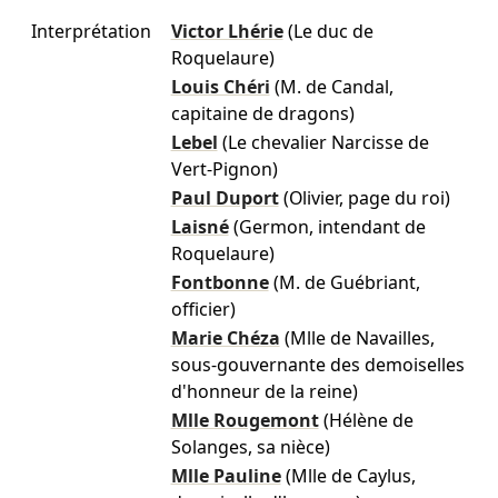
Interprétation
Victor Lhérie
(Le duc de
Roquelaure)
Louis Chéri
(M. de Candal,
capitaine de dragons)
Lebel
(Le chevalier Narcisse de
Vert-Pignon)
Paul Duport
(Olivier, page du roi)
Laisné
(Germon, intendant de
Roquelaure)
Fontbonne
(M. de Guébriant,
officier)
Marie Chéza
(Mlle de Navailles,
sous-gouvernante des demoiselles
d'honneur de la reine)
Mlle Rougemont
(Hélène de
Solanges, sa nièce)
Mlle Pauline
(Mlle de Caylus,