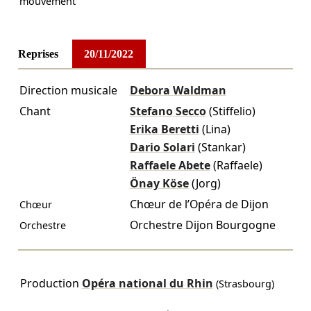
mouvement
Reprises
20/11/2022
Direction musicale
Debora Waldman
Chant
Stefano Secco
(Stiffelio)
Erika Beretti
(Lina)
Dario Solari
(Stankar)
Raffaele Abete
(Raffaele)
Önay Köse
(Jorg)
Chœur de l’Opéra de Dijon
Chœur
Orchestre Dijon Bourgogne
Orchestre
Production
Opéra national du Rhin
(Strasbourg)