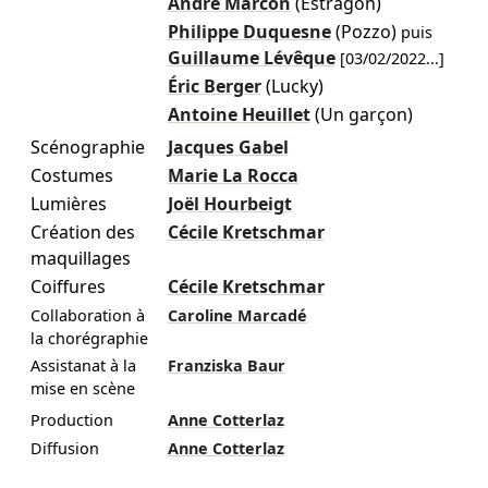
André Marcon
(Estragon)
Philippe Duquesne
(Pozzo)
puis
Guillaume Lévêque
[
03/02/2022
...]
Éric Berger
(Lucky)
Antoine Heuillet
(Un garçon)
Scénographie
Jacques Gabel
Costumes
Marie La Rocca
Lumières
Joël Hourbeigt
Création des
Cécile Kretschmar
maquillages
Coiffures
Cécile Kretschmar
Collaboration à
Caroline Marcadé
la chorégraphie
Assistanat à la
Franziska Baur
mise en scène
Production
Anne Cotterlaz
Diffusion
Anne Cotterlaz