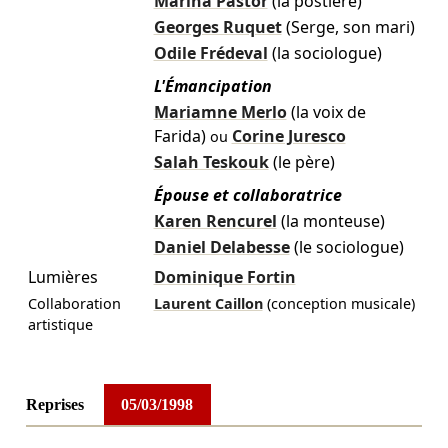
Marina Pastor
(la postière)
Georges Ruquet
(Serge, son mari)
Odile Frédeval
(la sociologue)
L'Émancipation
Mariamne Merlo
(la voix de
Farida)
Corine Juresco
ou
Salah Teskouk
(le père)
Épouse et collaboratrice
Karen Rencurel
(la monteuse)
Daniel Delabesse
(le sociologue)
Lumières
Dominique Fortin
Collaboration
Laurent Caillon
(conception musicale)
artistique
Reprises
05/03/1998