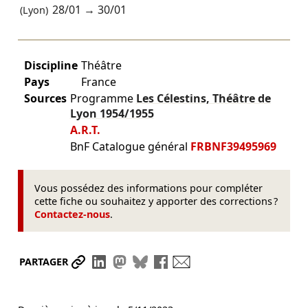
28/01
→
30/01
(Lyon)
Discipline
Théâtre
Pays
France
Sources
Programme
Les Célestins, Théâtre de
Lyon
1954/1955
A.R.T.
BnF Catalogue général
FRBNF39495969
Vous possédez des informations pour compléter
cette fiche ou souhaitez y apporter des corrections ?
Contactez-nous
.
Partager le lien
Partager sur LinkedIn
Partager sur Mastodon
Partager sur Bluesky
Partager sur Facebook
Envoyer par mail
PARTAGER