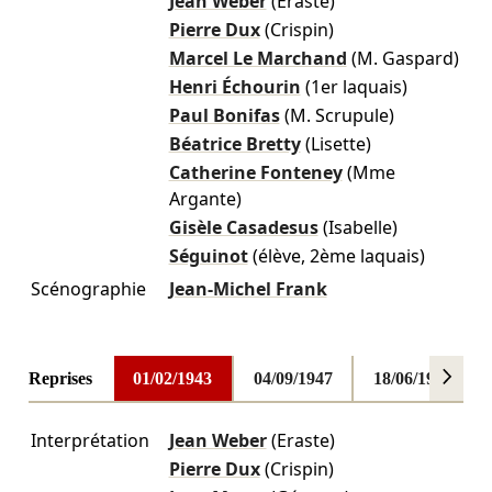
Jean Weber
(Eraste)
Pierre Dux
(Crispin)
Marcel Le Marchand
(M. Gaspard)
Henri Échourin
(1er laquais)
Paul Bonifas
(M. Scrupule)
Béatrice Bretty
(Lisette)
Catherine Fonteney
(Mme
Argante)
Gisèle Casadesus
(Isabelle)
Séguinot
(élève, 2ème laquais)
Scénographie
Jean-Michel Frank
Reprises
01/02/1943
04/09/1947
18/06/1952
Interprétation
Jean Weber
(Eraste)
Pierre Dux
(Crispin)