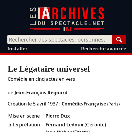
Rech
Installer
Recherche avancée
Le Légataire universel
Comédie en cinq actes en vers
de
Jean-François Regnard
Création le
5 avril 1937
:
Comédie-Française
(Paris)
Mise en scène
Pierre Dux
Interprétation
Fernand Ledoux
(Géronte)