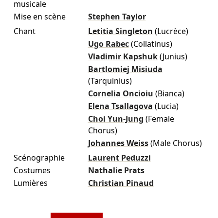
musicale
Mise en scène
Stephen Taylor
Chant
Letitia Singleton
(Lucrèce)
Ugo Rabec
(Collatinus)
Vladimir Kapshuk
(Junius)
Bartlomiej Misiuda
(Tarquinius)
Cornelia Oncioiu
(Bianca)
Elena Tsallagova
(Lucia)
Choi Yun-Jung
(Female
Chorus)
Johannes Weiss
(Male Chorus)
Scénographie
Laurent Peduzzi
Costumes
Nathalie Prats
Lumières
Christian Pinaud