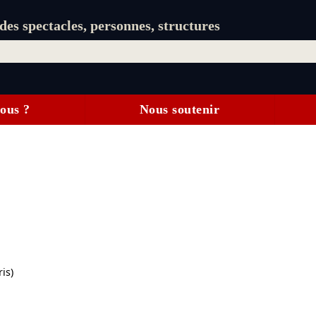
es spectacles, personnes, structures
ous ?
Nous soutenir
is)