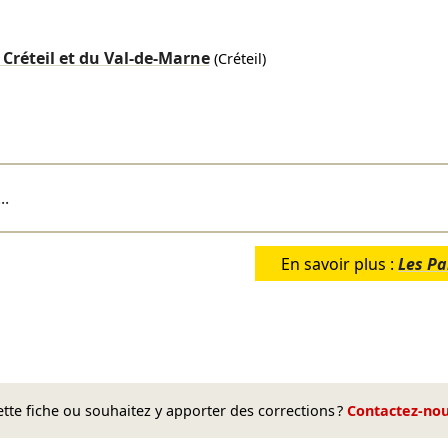
Créteil et du Val-de-Marne
(Créteil)
..
En savoir plus :
Les Pa
te fiche ou souhaitez y apporter des corrections ?
Contactez-no