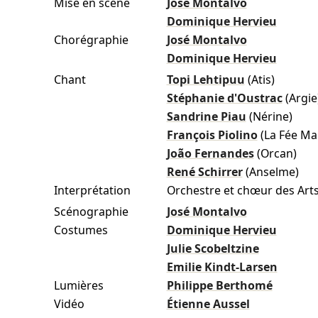
Mise en scène
José Montalvo
Dominique Hervieu
Chorégraphie
José Montalvo
Dominique Hervieu
Chant
Topi Lehtipuu
(Atis)
Stéphanie d'Oustrac
(Argie
Sandrine Piau
(Nérine)
François Piolino
(La Fée Ma
João Fernandes
(Orcan)
René Schirrer
(Anselme)
Interprétation
Orchestre et chœur des Arts
Scénographie
José Montalvo
Costumes
Dominique Hervieu
Julie Scobeltzine
Emilie Kindt-Larsen
Lumières
Philippe Berthomé
Vidéo
Étienne Aussel