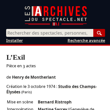
Rech
Installer
Recherche avancée
L’Exil
Pièce en 3 actes
de
Henry de Montherlant
Création le
3 octobre 1974
:
Studio des Champs-
Élysées
(Paris)
Mise en scène
Bernard Ristroph
Interprétation
Martine Sarcey
(Geneviève de