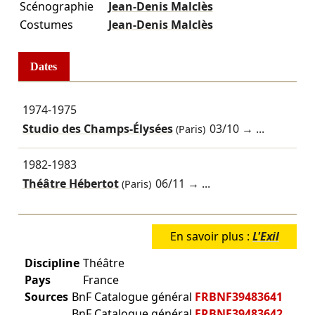
Scénographie
Jean-Denis Malclès
Costumes
Jean-Denis Malclès
Dates
1974-1975
Studio des Champs-Élysées
03/10
→ ...
(Paris)
1982-1983
Théâtre Hébertot
06/11
→ ...
(Paris)
En savoir plus :
L'Exil
Discipline
Théâtre
Pays
France
Sources
BnF Catalogue général
FRBNF39483641
BnF Catalogue général
FRBNF39483642