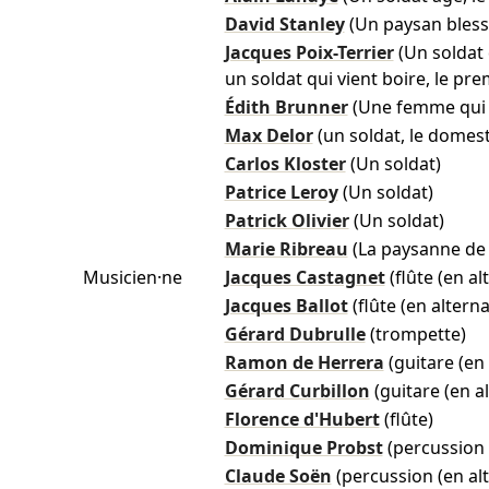
David Stanley
(Un paysan bless
Jacques Poix-Terrier
(Un soldat 
un soldat qui vient boire, le pre
Édith Brunner
(Une femme qui 
Max Delor
(un soldat, le domest
Carlos Kloster
(Un soldat)
Patrice Leroy
(Un soldat)
Patrick Olivier
(Un soldat)
Marie Ribreau
(La paysanne de
Musicien·ne
Jacques Castagnet
(flûte (en a
Jacques Ballot
(flûte (en altern
Gérard Dubrulle
(trompette)
Ramon de Herrera
(guitare (en
Gérard Curbillon
(guitare (en a
Florence d'Hubert
(flûte)
Dominique Probst
(percussion 
Claude Soën
(percussion (en al