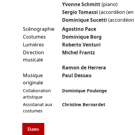
Yvonne Schmitt
(piano)
Sergio Tomassi
(accordéon (en 
Dominique Sucetti
(accordéon 
Scénographie
Agostino Pace
Costumes
Dominique Borg
Lumières
Roberto Venturi
Direction
Michel Frantz
musicale
Ramon de Herrera
Musique
Paul Dessau
originale
Collaboration
Dominique Poulange
artistique
Assistanat aux
Christine Bernardet
costumes
Dates