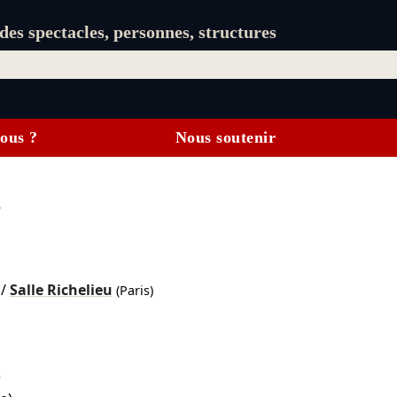
es spectacles, personnes, structures
ous ?
Nous soutenir
s
/
Salle Richelieu
(Paris)
)