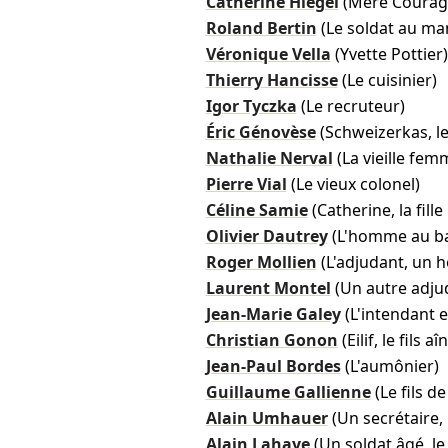
Catherine Hiegel
(Mère Courag
Roland Bertin
(Le soldat au ma
Véronique Vella
(Yvette Pottier)
Thierry Hancisse
(Le cuisinier)
Igor Tyczka
(Le recruteur)
Éric Génovèse
(Schweizerkas, l
Nathalie Nerval
(La vieille fem
Pierre Vial
(Le vieux colonel)
Céline Samie
(Catherine, la fil
Olivier Dautrey
(L'homme au ba
Roger Mollien
(L'adjudant, un 
Laurent Montel
(Un autre adjud
Jean-Marie Galey
(L'intendant 
Christian Gonon
(Eilif, le fils
Jean-Paul Bordes
(L'aumônier)
Guillaume Gallienne
(Le fils d
Alain Umhauer
(Un secrétaire,
Alain Lahaye
(Un soldat âgé, l