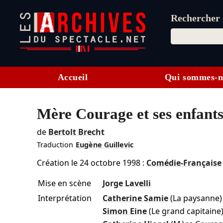
Rechercher d
Accueil
Qui sommes-n
Mère Courage et ses enfant
de
Bertolt Brecht
Traduction
Eugène Guillevic
Création le
24 octobre 1998
:
Comédie-Française
Mise en scène
Jorge Lavelli
Interprétation
Catherine Samie
(La paysanne)
Simon Eine
(Le grand capitaine