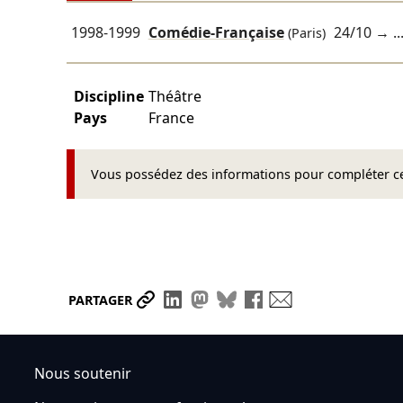
1998-1999
Comédie-Française
24/10
→ ..
(Paris)
Discipline
Théâtre
Pays
France
Vous possédez des informations pour compléter cet
Partager le lien
Partager sur LinkedIn
Partager sur Mastodon
Partager sur Bluesky
Partager sur Face
Envoyer par ma
PARTAGER
Nous soutenir