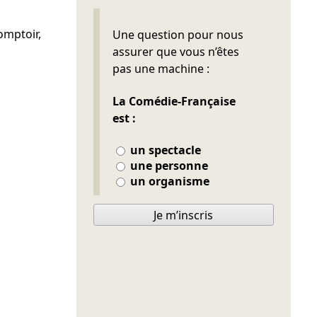
Ne pas remplir
omptoir,
Une question pour nous
assurer que vous n’êtes
pas une machine :
La Comédie-Française
est :
un spectacle
une personne
un organisme
Je m’inscris