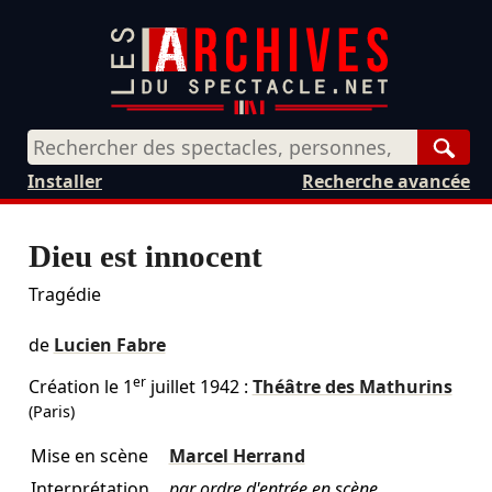
Rech
Installer
Recherche avancée
Dieu est innocent
Tragédie
de
Lucien Fabre
er
Création le
1
juillet 1942
:
Théâtre des Mathurins
(Paris)
Mise en scène
Marcel Herrand
Interprétation
par ordre d'entrée en scène