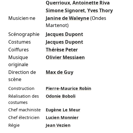
Querrioux
,
Antoinette Riva
Simone Signoret
,
Yves Thory
Musicien·ne
Janine de Waleyne
(Ondes
Martenot)
Scénographie
Jacques Dupont
Costumes
Jacques Dupont
Coiffures
Thérèse Peter
Musique
Olivier Messiaen
originale
Direction de
Max de Guy
scène
Construction
Pierre-Maurice Robin
Réalisation des
Odonie Boboli
costumes
Chef machiniste
Eugène Le Meur
Chef électricien
Lucien Monnier
Régie
Jean Vezien