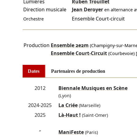
Lumières
Ruben Trouillet
Direction musicale
Jean Deroyer
en alternance a
Ensemble Court-circuit
Orchestre
Production
Ensemble 2e2m
(Champigny-sur-Marne
Ensemble Court-Circuit
(Courbevoie)
Dates
Partenaires de production
2012
Biennale Musiques en Scène
(Lyon)
2024-2025
La Criée
(Marseille)
2025
Là-Haut !
(Saint-Omer)
″
ManiFeste
(Paris)