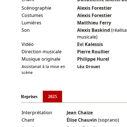
Scénographie
Alexis Forestier
Costumes
Alexis Forestier
Lumières
Matthieu Ferry
Son
Alexis Baskind
(réalis
musicale)
Vidéo
Evi Kalessis
Direction musicale
Pierre Roullier
Musique originale
Philippe Hurel
Assistanat à la mise en
Léa Drouet
scène
Reprises
2025
Interprétation
Jean Chaize
Chant
Élise Chauvin
(soprano)