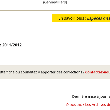
(Gennevilliers)
En savoir plus :
Espèces d'e
ce
2011/2012
te fiche ou souhaitez y apporter des corrections ?
Contactez-no
Dernière mise à jour l
Les Archives d
© 2007-2026
book
il