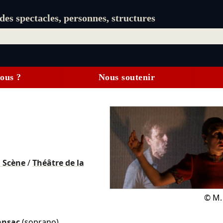
es spectacles, personnes, structures
ous ?
Nous soutenir
 Scène
/
Théâtre de la
©
M.
ansac
(soprano)