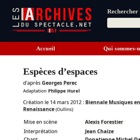
Rechercher d
Accueil
Qui sommes-n
Espèces d’espaces
d'après
Georges Perec
Adaptation
Philippe Hurel
Création le
14 mars 2012
:
Biennale Musiques en
Renaissance
(Oullins)
Mise en scène
Alexis Forestier
Interprétation
Jean Chaize
Chant
Donatienne Michel-D