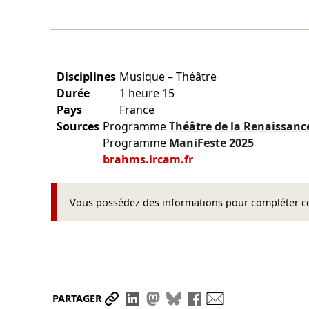
Disciplines
Musique – Théâtre
Durée
1 heure 15
Pays
France
Sources
Programme
Théâtre de la Renaissan
Programme
ManiFeste
2025
brahms.ircam.fr
Vous possédez des informations pour compléter cet
Partager le lien
Partager sur LinkedIn
Partager sur Mastodon
Partager sur Bluesky
Partager sur Face
Envoyer par ma
PARTAGER