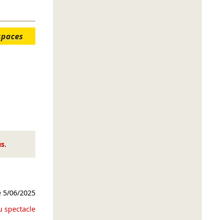
spaces
us
.
e
5/06/2025
u spectacle