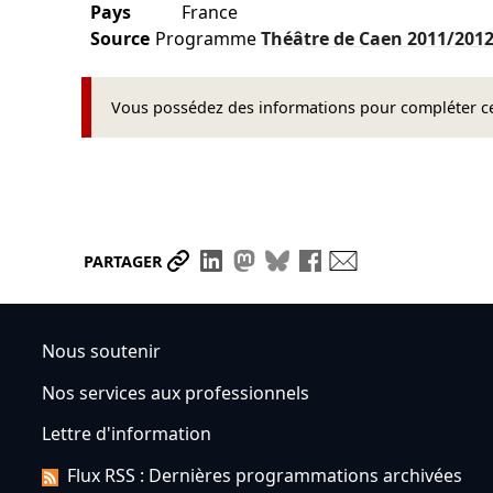
Pays
France
Source
Programme
Théâtre de Caen
2011/201
Vous possédez des informations pour compléter cet
Partager le lien
Partager sur LinkedIn
Partager sur Mastodon
Partager sur Bluesky
Partager sur Face
Envoyer par ma
PARTAGER
Nous soutenir
Nos services aux professionnels
Lettre d'information
Flux RSS : Dernières programmations archivées