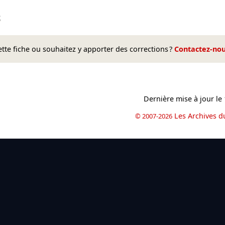
2
te fiche ou souhaitez y apporter des corrections ?
Contactez-no
Dernière mise à jour le
Les Archives d
© 2007-2026
book
il