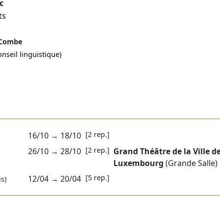
c
ts
a Combe
onseil linguistique)
[2 rep.]
16/10
→
18/10
[2 rep.]
26/10
→
28/10
Grand Théâtre de la Ville d
Luxembourg
(Grande Salle)
[5 rep.]
12/04
→
20/04
s)