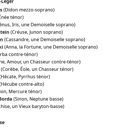
-Léger
s
(Didon mezzo-soprano)
Énée ténor)
énus, Iris, une Demoiselle soprano)
stein
(Créuse, Junon soprano)
on
(Cassandre, une Demoiselle soprano)
ki
(Anna, la Fortune, une Demoiselle soprano)
arba contre-ténor)
ne, Amour, un Chasseur contre-ténor)
(Corèbe, Éole, un Chasseur ténor)
(Hécate, Pyrrhus ténor)
(Hécube contre-alto)
llion, Mercure ténor)
 Borda
(Sinon, Neptune basse)
chise, un Vieux baryton-basse)
se