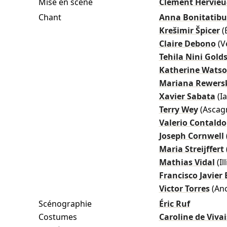
Mise en scène
Clément Hervieu
Chant
Anna Bonitatibu
Krešimir Špicer
(
Claire Debono
(V
Tehila Nini Gold
Katherine Wats
Mariana Rewers
Xavier Sabata
(I
Terry Wey
(Ascag
Valerio Contaldo
Joseph Cornwell
Maria Streijffert
Mathias Vidal
(I
Francisco Javier
Victor Torres
(An
Scénographie
Éric Ruf
Costumes
Caroline de Vivai