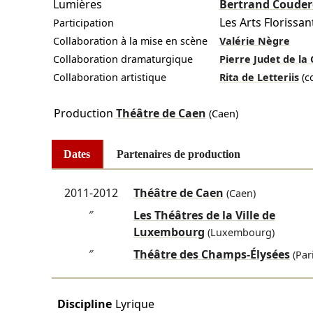
Lumières
Bertrand Couder
Les Arts Florissan
Participation
Collaboration à la mise en scène
Valérie Nègre
Collaboration dramaturgique
Pierre Judet de l
Collaboration artistique
Rita de Letteriis
(c
Production
Théâtre de Caen
(Caen)
Dates
Partenaires de production
2011-2012
Théâtre de Caen
(Caen)
″
Les Théâtres de la Ville de
Luxembourg
(Luxembourg)
″
Théâtre des Champs-Élysées
(Pari
Discipline
Lyrique