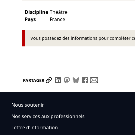
Discipline
Théâtre
Pays
France
Vous possédez des informations pour compléter cet
Partager le lien
Partager sur LinkedIn
Partager sur Mastodon
Partager sur Bluesky
Partager sur Face
Envoyer par ma
PARTAGER
Nous soutenir
Nos services aux professionnels
Lettre d'information