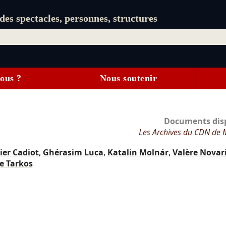
es spectacles, personnes, structures
ous ?
Nous soutenir
Documents disp
Les Archives du CDN de 
ier Cadiot
,
Ghérasim Luca
,
Katalin Molnár
,
Valère Novar
e Tarkos