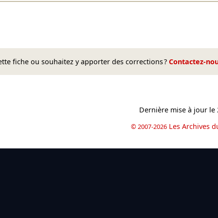
te fiche ou souhaitez y apporter des corrections ?
Contactez-no
Dernière mise à jour le
Les Archives d
© 2007-2026
book
il