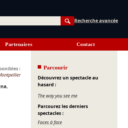
Recherche avancée
Rechercher
Partenaires
Contact
Parcourir
onibles :
Montpellier
Découvrez un spectacle au
hasard :
ina
,
The way you see me
Parcourez les derniers
spectacles :
Faces à face