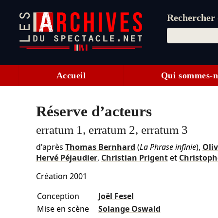
Rechercher d
Accueil
Qui sommes-n
Réserve d’acteurs
erratum 1, erratum 2, erratum 3
d'après
Thomas Bernhard
(
La Phrase infinie
),
Oliv
Hervé Péjaudier
,
Christian Prigent
et
Christoph
Création 2001
Conception
Joël Fesel
Mise en scène
Solange Oswald