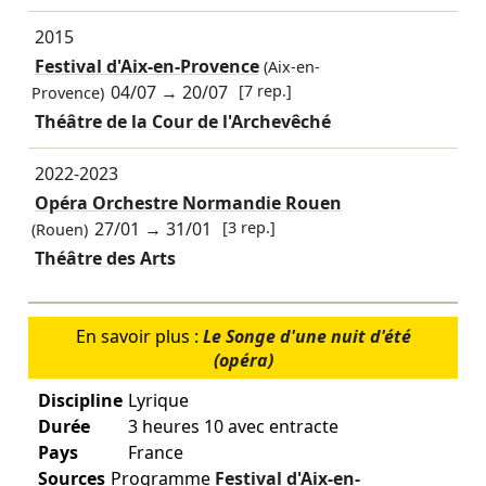
2015
Festival d'Aix-en-Provence
(Aix-en-
04/07
→
20/07
[7 rep.]
Provence)
Théâtre de la Cour de l'Archevêché
2022-2023
Opéra Orchestre Normandie Rouen
27/01
→
31/01
[3 rep.]
(Rouen)
Théâtre des Arts
En savoir plus :
Le Songe d'une nuit d'été
(opéra)
Discipline
Lyrique
Durée
3 heures 10 avec entracte
Pays
France
Sources
Programme
Festival d'Aix-en-