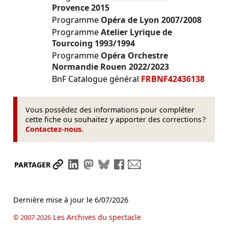
Provence
2015
Programme
Opéra de Lyon
2007/2008
Programme
Atelier Lyrique de
Tourcoing
1993/1994
Programme
Opéra Orchestre
Normandie Rouen
2022/2023
BnF Catalogue général
FRBNF42436138
Vous possédez des informations pour compléter
cette fiche ou souhaitez y apporter des corrections ?
Contactez-nous
.
Partager le lien
Partager sur LinkedIn
Partager sur Mastodon
Partager sur Bluesky
Partager sur Facebook
Envoyer par mail
PARTAGER
Dernière mise à jour le
6/07/2026
Les Archives du spectacle
© 2007-2026