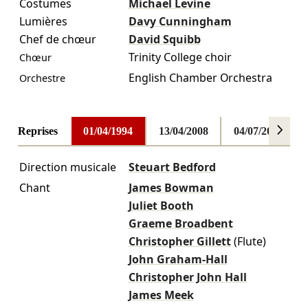
Costumes
Michael Levine
Lumières
Davy Cunningham
Chef de chœur
David Squibb
Trinity College choir
Chœur
English Chamber Orchestra
Orchestre
Reprises
01/04/1994
13/04/2008
04/07/2015
Direction musicale
Steuart Bedford
Chant
James Bowman
Juliet Booth
Graeme Broadbent
Christopher Gillett
(Flute)
John Graham-Hall
Christopher John Hall
James Meek