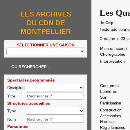
Les Qua
LES ARCHIVES
DU CDN DE
de
Copi
Texte additionne
MONTPELLIER
Création le
23 j
SÉLECTIONNER UNE SAISON
Mise en scène
Chorégraphie
Interprétation
OU RECHERCHER...
Spectacles programmés
Costumes
Discipline
Lumières
Titre
Son
Structures accueillies
Participation
Construction
Type
Accessoires
Nom
Habillage
Personnes
Régie lumières