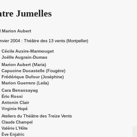
tre Jumelles
l
Marion Aubert
anvier 2004
: Théâtre des 13 vents
(Montpellier)
Cécile Auxire-Marmouget
Joëlle Augrain-Dumas
Marion Aubert
(Maria)
Capucine Ducastelle
(Fougère)
Frédérique Dufour
(Joséphine)
Marion Guerrero
(Leila)
Cara Benassayag
Éric Rossi
Antonin Clair
Virginie Hopé
Ateliers du Théâtre des Treize Vents
Claude Champel
Valérie L'Hôte
Ève Enjalric