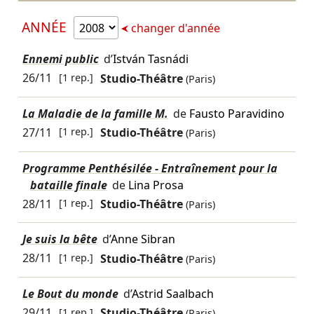
ANNÉE
changer d'année
Ennemi public
d’
István Tasnádi
26/11
[1 rep.]
Studio-Théâtre
(Paris)
La Maladie de la famille M.
de
Fausto Paravidino
27/11
[1 rep.]
Studio-Théâtre
(Paris)
Programme Penthésilée - Entraînement pour la
bataille finale
de
Lina Prosa
28/11
[1 rep.]
Studio-Théâtre
(Paris)
Je suis la bête
d’
Anne Sibran
28/11
[1 rep.]
Studio-Théâtre
(Paris)
Le Bout du monde
d’
Astrid Saalbach
29/11
[1 rep.]
Studio-Théâtre
(Paris)