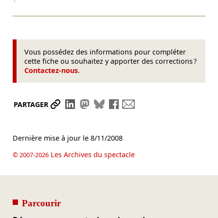
Vous possédez des informations pour compléter
cette fiche ou souhaitez y apporter des corrections ?
Contactez-nous
.
Partager le lien
Partager sur LinkedIn
Partager sur Mastodon
Partager sur Bluesky
Partager sur Facebook
Envoyer par mail
PARTAGER
Dernière mise à jour le
8/11/2008
Les Archives du spectacle
© 2007-2026
Parcourir