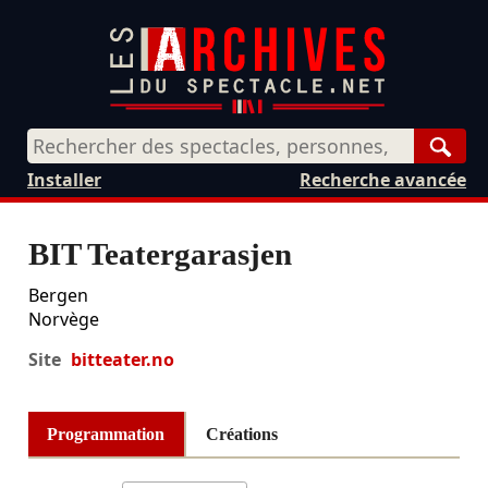
Rech
Installer
Recherche avancée
BIT Teatergarasjen
Bergen
Norvège
Site
bitteater.no
Programmation
Créations