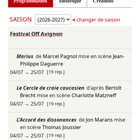
Programmation
Historique
Créations
SAISON
changer de saison
Festival Off Avignon
Marius
de
Marcel Pagnol
mise en scène
Jean-
Philippe Daguerre
04/07
→
25/07
[19 rep.]
Le Cercle de craie caucasien
d'après
Bertolt
Brecht
mise en scène
Charlotte Matzneff
04/07
→
25/07
[19 rep.]
L'Accord des dissonances
de
Jon Marans
mise
en scène
Thomas Joussier
04/07
→
25/07
[19 rep.]