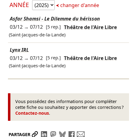
ANNÉE
changer d'année
Asfar Shamsi - Le Dilemme du hérisson
03/12
→
07/12
[5 rep.]
Théâtre de l'Aire Libre
(Saint-Jacques-de-la-Lande)
Lynx IRL
03/12
→
07/12
[5 rep.]
Théâtre de l'Aire Libre
(Saint-Jacques-de-la-Lande)
Vous possédez des informations pour compléter
cette fiche ou souhaitez y apporter des corrections ?
Contactez-nous
.
Partager le lien
Partager sur LinkedIn
Partager sur Mastodon
Partager sur Bluesky
Partager sur Facebook
Envoyer par mail
PARTAGER