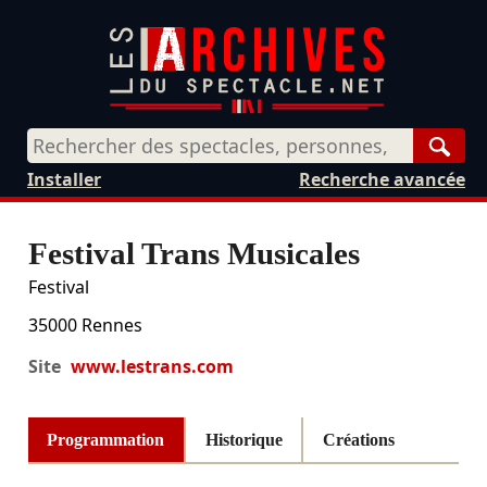
Rech
Installer
Recherche avancée
Festival Trans Musicales
Festival
35000
Rennes
Site
www.lestrans.com
Programmation
Historique
Créations