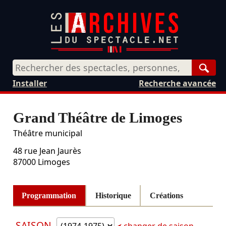
Rech
Installer
Recherche avancée
Grand Théâtre de Limoges
Théâtre municipal
48 rue Jean Jaurès
87000
Limoges
Programmation
Historique
Créations
SAISON
changer de saison